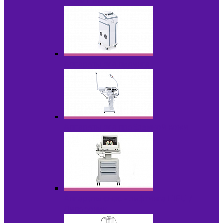
НОВИНКИ
Аппараты для пилинга
Аппараты для проблемной кожи
Аппараты cмас - лифтинга HIFU /
Липосоник