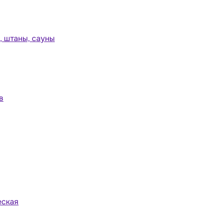
 штаны, сауны
в
еская