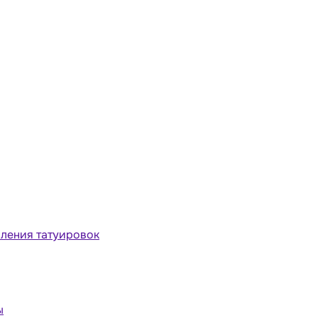
ления татуировок
ы