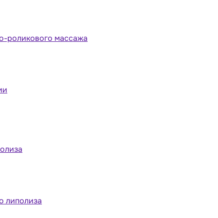
но-роликового массажа
ии
полиза
о липолиза