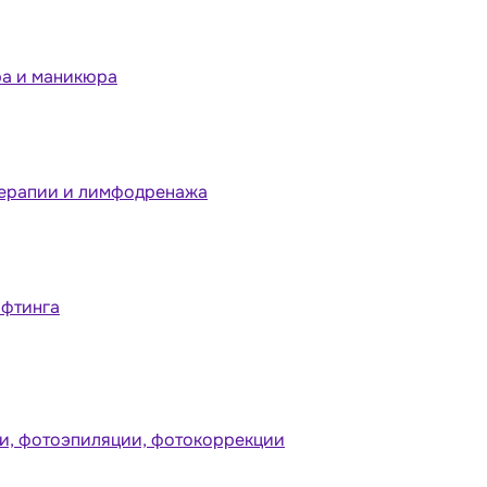
ра и маникюра
терапии и лимфодренажа
ифтинга
и, фотоэпиляции, фотокоррекции