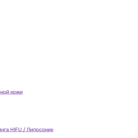
мной кожи
инга HIFU / Липосоник