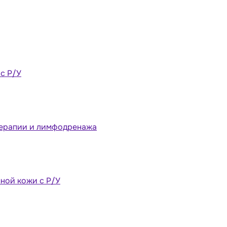
 с Р/У
терапии и лимфодренажа
ной кожи с Р/У