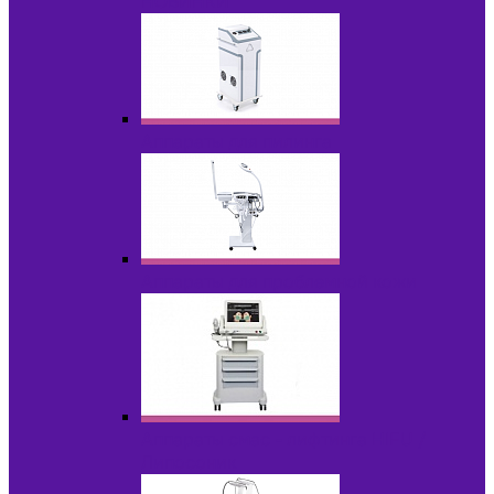
НОВИНКИ
Аппараты для пилинга
Аппараты для проблемной кожи
Аппараты cмас - лифтинга HIFU /
Липосоник