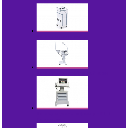
НОВИНКИ
Аппараты для пилинга
Аппараты для проблемной кожи
Аппараты cмас - лифтинга HIFU /
Липосоник