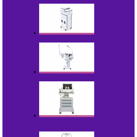
НОВИНКИ
Аппараты для пилинга
Аппараты для проблемной кожи
Аппараты cмас - лифтинга HIFU /
Липосоник